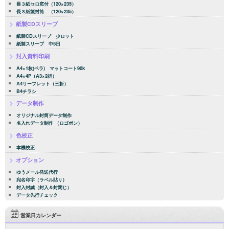
長３紙セロ窓付（120×235）
長３紙製封筒 （120×235）
紙製CDスリーブ
紙製CDスリーブ 少ロット
紙製スリーブ 中5日
封入資料印刷
A4×1枚(ペラ) マットコート90k
A4×4P（A3×2折）
A4リーフレット（三折）
B4チラシ
データ制作
オリジナル封筒データ制作
名入れデータ制作 （ロゴポン）
色校正
本機校正
オプション
ゆうメール発送代行
宛名印字（ラベル貼り）
封入封緘（封入＆封閉じ）
データ先行チェック
営業日カレンダー