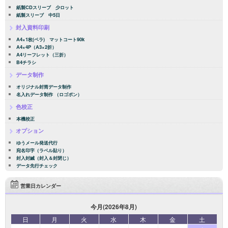
紙製CDスリーブ 少ロット
紙製スリーブ 中5日
封入資料印刷
A4×1枚(ペラ) マットコート90k
A4×4P（A3×2折）
A4リーフレット（三折）
B4チラシ
データ制作
オリジナル封筒データ制作
名入れデータ制作 （ロゴポン）
色校正
本機校正
オプション
ゆうメール発送代行
宛名印字（ラベル貼り）
封入封緘（封入＆封閉じ）
データ先行チェック
営業日カレンダー
今月(2026年8月)
日
月
火
水
木
金
土