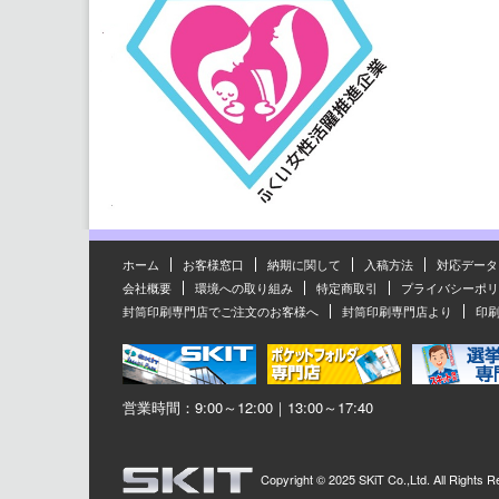
ホーム
お客様窓口
納期に関して
入稿方法
対応データ
会社概要
環境への取り組み
特定商取引
プライバシーポリ
封筒印刷専門店でご注文のお客様へ
封筒印刷専門店より
印
営業時間：9:00～12:00｜13:00～17:40
Copyright ©
2025 SKiT Co.,Ltd.
All Rights R