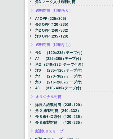
角3 マーク入り透明封筒
透明封筒（印刷あり）
A4OPP (225×305)
長3 OPP (120×235)
角2 OPP (240×332)
洋0 OPP (235×120)
透明封筒（印刷なし）
長3 （120×235+テープ付）
A4 （225×305+テープ付）
角2 （240×332+テープ付き）
洋0 （235×120+テープ付）
角1 （270×382+テープ付）
角3 （216×280+テープ付）
A3 （310×435+テープ付）
オリジナル封筒
洋長３紙製封筒（235×120）
角２ 紙製封筒（240×332）
長３紙セロ窓付（120×235）
長３紙製封筒 （120×235）
紙製CDスリーブ