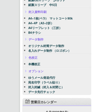
紙製CDスリーブ 少ロット
紙製スリーブ 中5日
封入資料印刷
A4×1枚(ペラ) マットコート90k
A4×4P（A3×2折）
A4リーフレット（三折）
B4チラシ
データ制作
オリジナル封筒データ制作
名入れデータ制作 （ロゴポン）
色校正
本機校正
オプション
ゆうメール発送代行
宛名印字（ラベル貼り）
封入封緘（封入＆封閉じ）
データ先行チェック
営業日カレンダー
今月(2026年8月)