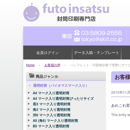
会員ログイン
データ入稿・テンプレート
Home
»
お客様の声
»
パンフレット・印刷物全般で実際にサー
お客
商品ジャンル
透明封筒（バイオマスマーク入り）
2012年11
A4 マーク入り透明封筒
A4 マーク入り透明封筒ぴったりサイズ
長3 マーク入り透明封筒
あれこれ変
角2 マーク入り透明封筒
This entry 
洋0 マーク入り透明封筒
A5 (角6) マーク入り透明封筒
B5 マーク入り透明封筒