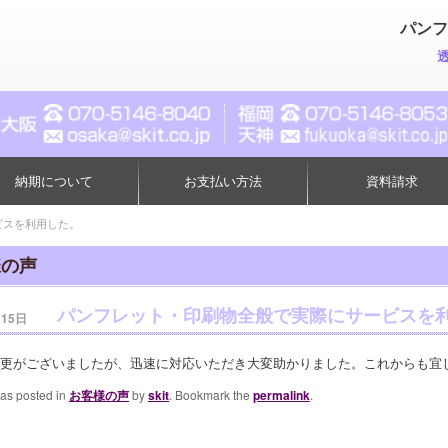
パンフ
納期について
お支払い方法
資料請求
ビスを利用した。
様の声
パンフレット・印刷物全般で実際にサービスを
月15日
更がございましたが、迅速に対応いただき大変助かりました。これからも宜
was posted in
お客様の声
by
skit
. Bookmark the
permalink
.