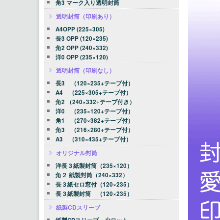
角3 マーク入り透明封筒
透明封筒（印刷あり）
A4OPP (225×305)
長3 OPP (120×235)
角2 OPP (240×332)
洋0 OPP (235×120)
透明封筒（印刷なし）
長3 （120×235+テープ付）
A4 （225×305+テープ付）
角2 （240×332+テープ付き）
洋0 （235×120+テープ付）
角1 （270×382+テープ付）
角3 （216×280+テープ付）
A3 （310×435+テープ付）
オリジナル封筒
洋長３紙製封筒（235×120）
角２ 紙製封筒（240×332）
長３紙セロ窓付（120×235）
長３紙製封筒 （120×235）
紙製CDスリーブ