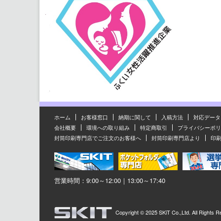
ホーム
お客様窓口
納期に関して
入稿方法
対応データ
会社概要
環境への取り組み
特定商取引
プライバシーポリ
封筒印刷専門店でご注文のお客様へ
封筒印刷専門店より
印
営業時間：9:00～12:00｜13:00～17:40
Copyright ©
2025 SKiT Co.,Ltd.
All Rights R