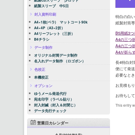
紙製CDスリーブ 少ロット
紙製スリーブ 中5日
封入資料印刷
特白の白い
A4×1枚(ペラ) マットコート90k
紙製封筒専
A4×4P（A3×2折）
B5用紙3
A4リーフレット（三折）
A4の三つ
B4チラシ
A4の三つ
データ制作
A4が折ら
オリジナル封筒データ制作
名入れデータ制作 （ロゴポン）
長4特白封
便にて発送
色校正
必要なとき
本機校正
お見積もり
オプション
ゆうメール発送代行
お待ちして
宛名印字（ラベル貼り）
封入封緘（封入＆封閉じ）
This entry 
データ先行チェック
営業日カレンダー
今月(2026年8月)