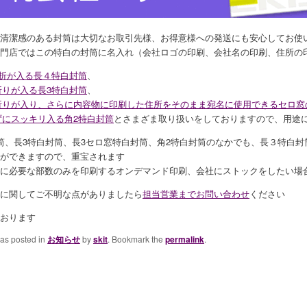
清潔感のある封筒は大切なお取引先様、お得意様への発送にも安心してお使
門店ではこの特白の封筒に名入れ（会社ロゴの印刷、会社名の印刷、住所の
つ折が入る長４特白封筒
、
折りが入る長3特白封筒
、
折りが入り、さらに内容物に印刷した住所をそのまま宛名に使用できるセロ窓
ずにスッキリ入る角2特白封筒
とさまざま取り扱いをしておりますので、用途
筒、長3特白封筒、長3セロ窓特白封筒、角2特白封筒のなかでも、長３特白封
ができますので、重宝されます
に必要な部数のみを印刷するオンデマンド印刷、会社にストックをしたい場
に関してご不明な点がありましたら
担当営業までお問い合わせ
ください
おります
was posted in
お知らせ
by
skit
. Bookmark the
permalink
.