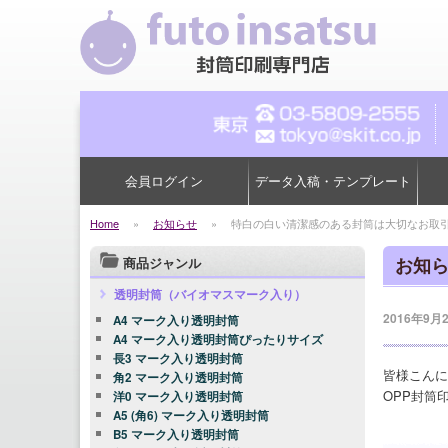
会員ログイン
データ入稿・テンプレート
Home
»
お知らせ
»
特白の白い清潔感のある封筒は大切なお取
お知
商品ジャンル
透明封筒（バイオマスマーク入り）
2016年9月
A4 マーク入り透明封筒
A4 マーク入り透明封筒ぴったりサイズ
長3 マーク入り透明封筒
皆様こんに
角2 マーク入り透明封筒
OPP封筒
洋0 マーク入り透明封筒
A5 (角6) マーク入り透明封筒
B5 マーク入り透明封筒