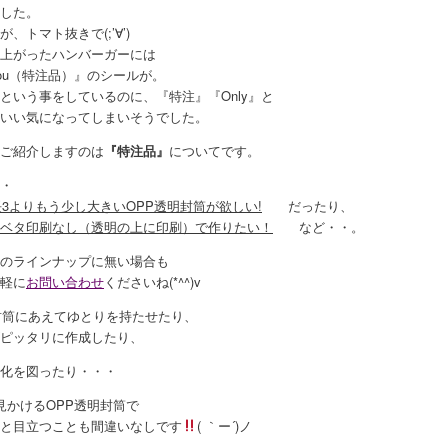
した。
、トマト抜きで(;’∀’)
上がったハンバーガーには
 you（特注品）』のシールが。
という事をしているのに、『特注』『Only』と
いい気になってしまいそうでした。
ご紹介しますのは
『特注品』
についてです。
・
長3よりもう少し大きいOPP透明封筒が欲しい!
だったり、
ベタ印刷なし（透明の上に印刷）で作りたい！
など・・。
のラインナップに無い場合も
軽に
お問い合わせ
くださいね(*^^)v
封筒にあえてゆとりを持たせたり、
ピッタリに作成したり、
化を図ったり・・・
見かけるOPP透明封筒で
と目立つことも間違いなしです
( ｀ー´)ノ