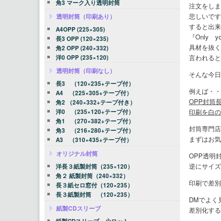
角3 マーク入り透明封筒
注文をしま
悲しいですが
透明封筒（印刷あり）
すると出来
A4OPP (225×305)
『Only
長3 OPP (120×235)
具材を抜く
角2 OPP (240×332)
言われると
洋0 OPP (235×120)
透明封筒（印刷なし）
そんな今日
長3 （120×235+テープ付）
例えば・・
A4 （225×305+テープ付）
OPP封筒
角2 （240×332+テープ付き）
印刷を白の
洋0 （235×120+テープ付）
角1 （270×382+テープ付）
封筒専門店
角3 （216×280+テープ付）
まずはお気
A3 （310×435+テープ付）
オリジナル封筒
OPP透明
逆にサイズ
洋長３紙製封筒（235×120）
角２ 紙製封筒（240×332）
印刷で差別
長３紙セロ窓付（120×235）
長３紙製封筒 （120×235）
DMでよく
紙製CDスリーブ
差別化する