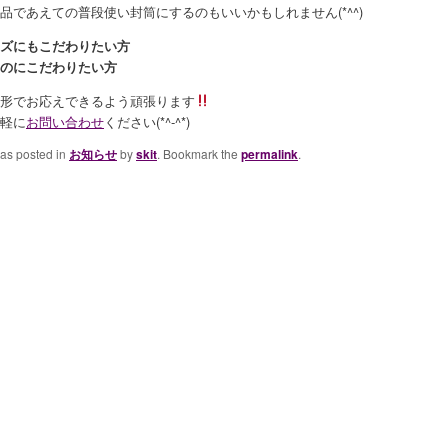
品であえての普段使い封筒にするのもいいかもしれません(*^^)
ズにもこだわりたい方
のにこだわりたい方
形でお応えできるよう頑張ります
軽に
お問い合わせ
ください(*^-^*)
was posted in
お知らせ
by
skit
. Bookmark the
permalink
.