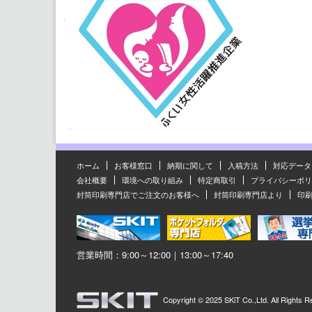
ホーム
お客様窓口
納期に関して
入稿方法
対応データ
会社概要
環境への取り組み
特定商取引
プライバシーポリ
封筒印刷専門店でご注文のお客様へ
封筒印刷専門店より
印
営業時間：9:00～12:00｜13:00～17:40
Copyright ©
2025 SKiT Co.,Ltd.
All Rights R