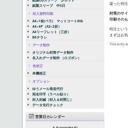
紙製CDスリーブ 少ロット
凝った特注
紙製スリーブ 中5日
封筒のサイ
封入資料印刷
印刷そのも
A4×1枚(ペラ) マットコート90k
A4×4P（A3×2折）
特注という
A4リーフレット（三折）
まずはお気
B4チラシ
This entry 
データ制作
オリジナル封筒データ制作
名入れデータ制作 （ロゴポン）
色校正
本機校正
オプション
ゆうメール発送代行
宛名印字（ラベル貼り）
封入封緘（封入＆封閉じ）
データ先行チェック
営業日カレンダー
今月(2026年8月)