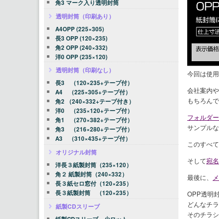
角3 マーク入り透明封筒
透明封筒（印刷あり）
A4OPP (225×305)
長3 OPP (120×235)
角2 OPP (240×332)
洋0 OPP (235×120)
透明封筒（印刷なし）
今回は使用
長3 （120×235+テープ付）
会社案内や
A4 （225×305+テープ付）
もちろんで
角2 （240×332+テープ付き）
洋0 （235×120+テープ付）
フォルダー
角1 （270×382+テープ付）
サンプルな
角3 （216×280+テープ付）
A3 （310×435+テープ付）
このすべて
オリジナル封筒
そして
宛名
洋長３紙製封筒（235×120）
角２ 紙製封筒（240×332）
最後に、
メ
長３紙セロ窓付（120×235）
長３紙製封筒 （120×235）
OPP透明
どんなチラ
紙製CDスリーブ
そのチラシ