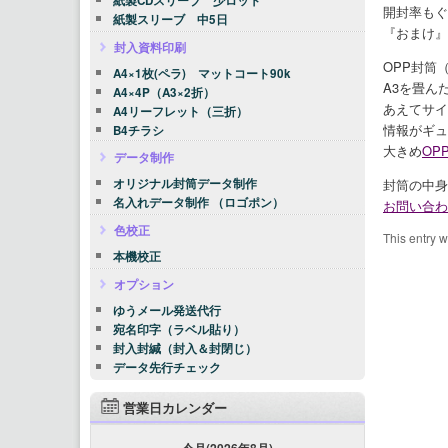
紙製CDスリーブ 少ロット
開封率もぐぐ
紙製スリーブ 中5日
『おまけ』
封入資料印刷
OPP封筒
A4×1枚(ペラ) マットコート90k
A3を畳ん
A4×4P（A3×2折）
あえてサイ
A4リーフレット（三折）
情報がギュ
B4チラシ
大きめ
OP
データ制作
封筒の中身
オリジナル封筒データ制作
名入れデータ制作 （ロゴポン）
お問い合わ
色校正
This entry 
本機校正
オプション
ゆうメール発送代行
宛名印字（ラベル貼り）
封入封緘（封入＆封閉じ）
データ先行チェック
営業日カレンダー
今月(2026年8月)