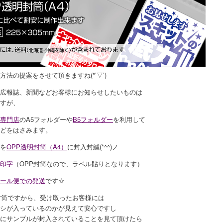
方法の提案をさせて頂きますね(*’▽’)
広報誌、新聞などお客様にお知らせしたいものは
すが、
専門店
のA5フォルダーや
B5フォルダー
を利用して
どをはさみます。
を
OPP透明封筒（A4）
に封入封緘(*^^)ノ
印字
（OPP封筒なので、ラベル貼りとなります）
ール便での発送
です☆
封筒ですから、受け取ったお客様には
シが入っているのかが見えて安心ですし
にサンプルが封入されていることを見て頂けたら