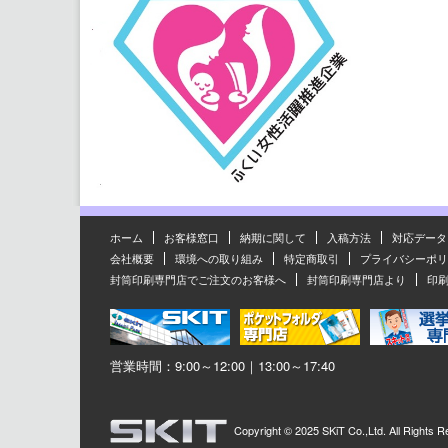
ホーム
お客様窓口
納期に関して
入稿方法
対応データ
会社概要
環境への取り組み
特定商取引
プライバシーポリ
封筒印刷専門店でご注文のお客様へ
封筒印刷専門店より
印
営業時間：9:00～12:00｜13:00～17:40
Copyright ©
2025 SKiT Co.,Ltd.
All Rights R