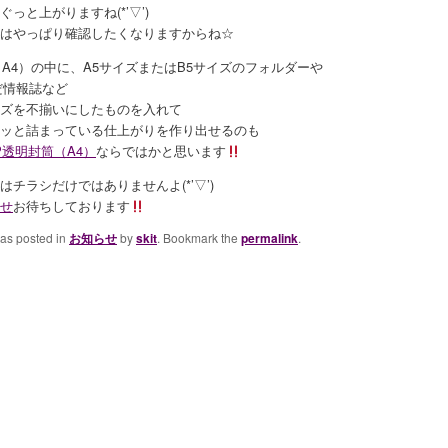
っと上がりますね(*’▽’)
はやっぱり確認したくなりますからね☆
（A4）の中に、A5サイズまたはB5サイズのフォルダーや
だ情報誌など
ズを不揃いにしたものを入れて
ッと詰まっている仕上がりを作り出せるのも
P透明封筒（A4）
ならではかと思います
はチラシだけではありませんよ(*’▽’)
せ
お待ちしております
was posted in
お知らせ
by
skit
. Bookmark the
permalink
.