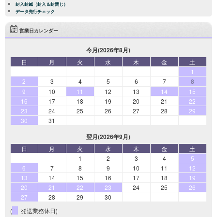
封入封緘（封入＆封閉じ）
データ先行チェック
営業日カレンダー
今月(2026年8月)
日
月
火
水
木
金
土
1
2
3
4
5
6
7
8
9
10
11
12
13
14
15
16
17
18
19
20
21
22
23
24
25
26
27
28
29
30
31
翌月(2026年9月)
日
月
火
水
木
金
土
1
2
3
4
5
6
7
8
9
10
11
12
13
14
15
16
17
18
19
20
21
22
23
24
25
26
27
28
29
30
(
発送業務休日)