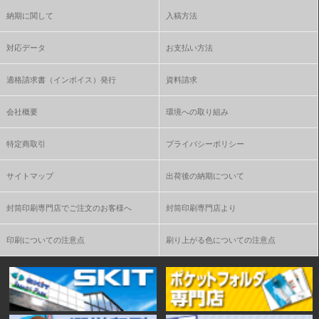
納期に関して
入稿方法
対応データ
お支払い方法
適格請求書（インボイス）発行
資料請求
会社概要
環境への取り組み
特定商取引
プライバシーポリシー
サイトマップ
出荷後の納期について
封筒印刷専門店でご注文のお客様へ
封筒印刷専門店より
印刷についての注意点
刷り上がる色についての注意点