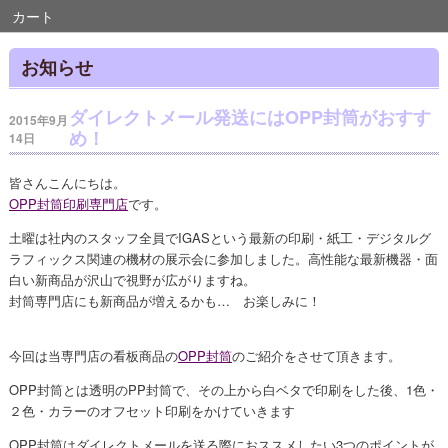
カート
お知らせ
ダイレクトメール発送にはOPP封筒がおすす
2015年9月
め！
14日
皆さんこんにちは。
OPP封筒印刷専門店
です。
土曜は社内のスタッフ全員でIGASという最新の印刷・紙工・デジタルグ
ラフィックス関連の機材の展示会に参加しました。高性能な最新機器・面
白い新商品が沢山で視野が広がりますね。
封筒専門店にも新商品が増えるかも… お楽しみに！
今回は当専門店の看板商品の
OPP封筒
のご紹介をさせて頂きます。
OPP封筒とは透明のPP封筒で、その上から白ベタで印刷をした後、1色・
２色・カラーのオフセット印刷をかけていきます
OPP封筒はダイレクトメールを送る際におススメしたい3つのポイントが