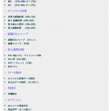
角3 （216×280+テープ付）
A3 （310×435+テープ付）
オリジナル封筒
洋長３紙製封筒（235×120）
角２ 紙製封筒（240×332）
長３紙セロ窓付（120×235）
長３紙製封筒 （120×235）
紙製CDスリーブ
紙製CDスリーブ 少ロット
紙製スリーブ 中5日
封入資料印刷
A4×1枚(ペラ) マットコート90k
A4×4P（A3×2折）
A4リーフレット（三折）
B4チラシ
データ制作
オリジナル封筒データ制作
名入れデータ制作 （ロゴポン）
色校正
本機校正
オプション
ゆうメール発送代行
宛名印字（ラベル貼り）