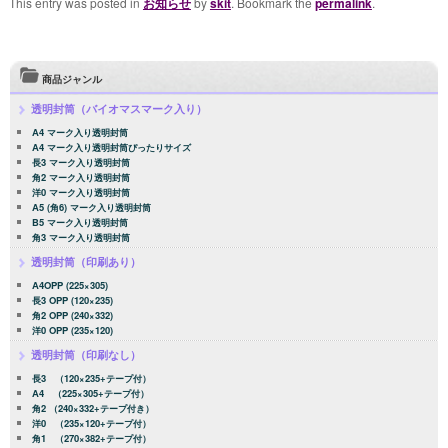
This entry was posted in
お知らせ
by
skit
. Bookmark the
permalink
.
商品ジャンル
透明封筒（バイオマスマーク入り）
A4 マーク入り透明封筒
A4 マーク入り透明封筒ぴったりサイズ
長3 マーク入り透明封筒
角2 マーク入り透明封筒
洋0 マーク入り透明封筒
A5 (角6) マーク入り透明封筒
B5 マーク入り透明封筒
角3 マーク入り透明封筒
透明封筒（印刷あり）
A4OPP (225×305)
長3 OPP (120×235)
角2 OPP (240×332)
洋0 OPP (235×120)
透明封筒（印刷なし）
長3 （120×235+テープ付）
A4 （225×305+テープ付）
角2 （240×332+テープ付き）
洋0 （235×120+テープ付）
角1 （270×382+テープ付）