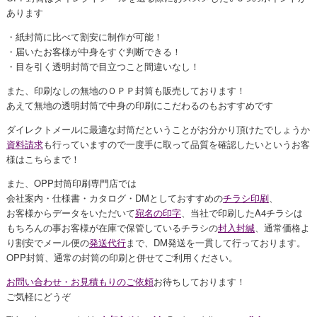
あります
・紙封筒に比べて割安に制作が可能！
・届いたお客様が中身をすぐ判断できる！
・目を引く透明封筒で目立つこと間違いなし！
また、印刷なしの無地のＯＰＰ封筒も販売しております！
あえて無地の透明封筒で中身の印刷にこだわるのもおすすめです
ダイレクトメールに最適な封筒だということがお分かり頂けたでしょうか
資料請求
も行っていますので一度手に取って品質を確認したいというお客
様はこちらまで！
また、OPP封筒印刷専門店では
会社案内・仕様書・カタログ・DMとしておすすめの
チラシ印刷
、
お客様からデータをいただいて
宛名の印字
、当社で印刷したA4チラシは
もちろんの事お客様が在庫で保管しているチラシの
封入封緘
、通常価格よ
り割安でメール便の
発送代行
まで、DM発送を一貫して行っております。
OPP封筒、通常の封筒の印刷と併せてご利用ください。
お問い合わせ・お見積もりのご依頼
お待ちしております！
ご気軽にどうぞ