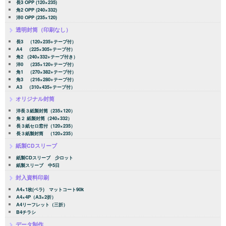
長3 OPP (120×235)
角2 OPP (240×332)
洋0 OPP (235×120)
透明封筒（印刷なし）
長3 （120×235+テープ付）
A4 （225×305+テープ付）
角2 （240×332+テープ付き）
洋0 （235×120+テープ付）
角1 （270×382+テープ付）
角3 （216×280+テープ付）
A3 （310×435+テープ付）
オリジナル封筒
洋長３紙製封筒（235×120）
角２ 紙製封筒（240×332）
長３紙セロ窓付（120×235）
長３紙製封筒 （120×235）
紙製CDスリーブ
紙製CDスリーブ 少ロット
紙製スリーブ 中5日
封入資料印刷
A4×1枚(ペラ) マットコート90k
A4×4P（A3×2折）
A4リーフレット（三折）
B4チラシ
データ制作