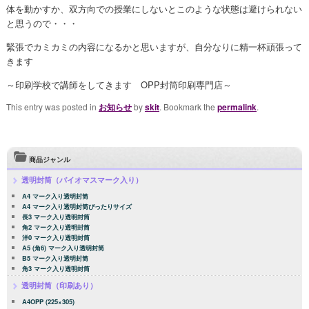
体を動かすか、双方向での授業にしないとこのような状態は避けられない
と思うので・・・
緊張でカミカミの内容になるかと思いますが、自分なりに精一杯頑張って
きます
～印刷学校で講師をしてきます OPP封筒印刷専門店～
This entry was posted in
お知らせ
by
skit
. Bookmark the
permalink
.
商品ジャンル
透明封筒（バイオマスマーク入り）
A4 マーク入り透明封筒
A4 マーク入り透明封筒ぴったりサイズ
長3 マーク入り透明封筒
角2 マーク入り透明封筒
洋0 マーク入り透明封筒
A5 (角6) マーク入り透明封筒
B5 マーク入り透明封筒
角3 マーク入り透明封筒
透明封筒（印刷あり）
A4OPP (225×305)