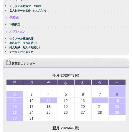
オリジナル封筒データ制作
名入れデータ制作 （ロゴポン）
色校正
本機校正
オプション
ゆうメール発送代行
宛名印字（ラベル貼り）
封入封緘（封入＆封閉じ）
データ先行チェック
営業日カレンダー
今月(2026年8月)
日
月
火
水
木
金
土
1
2
3
4
5
6
7
8
9
10
11
12
13
14
15
16
17
18
19
20
21
22
23
24
25
26
27
28
29
30
31
翌月(2026年9月)