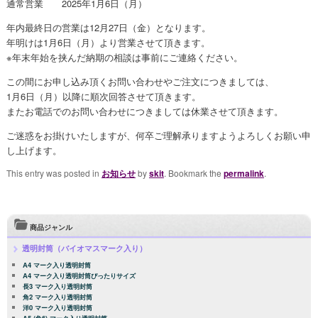
通常営業 2025年1月6日（月）
年内最終日の営業は12月27日（金）となります。
年明けは1月6日（月）より営業させて頂きます。
※年末年始を挟んだ納期の相談は事前にご連絡ください。
この間にお申し込み頂くお問い合わせやご注文につきましては、
1月6日（月）以降に順次回答させて頂きます。
またお電話でのお問い合わせにつきましては休業させて頂きます。
ご迷惑をお掛けいたしますが、何卒ご理解承りますようよろしくお願い申
し上げます。
This entry was posted in
お知らせ
by
skit
. Bookmark the
permalink
.
商品ジャンル
透明封筒（バイオマスマーク入り）
A4 マーク入り透明封筒
A4 マーク入り透明封筒ぴったりサイズ
長3 マーク入り透明封筒
角2 マーク入り透明封筒
洋0 マーク入り透明封筒