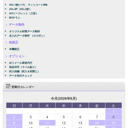
A4×1枚(ペラ) マットコート90k
A4×4P（A3×2折）
A4リーフレット（三折）
B4チラシ
データ制作
オリジナル封筒データ制作
名入れデータ制作 （ロゴポン）
色校正
本機校正
オプション
ゆうメール発送代行
宛名印字（ラベル貼り）
封入封緘（封入＆封閉じ）
データ先行チェック
営業日カレンダー
今月(2026年8月)
日
月
火
水
木
金
土
1
2
3
4
5
6
7
8
9
10
11
12
13
14
15