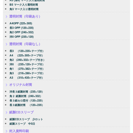
A5 (角6) マーク入り透明封筒
B5 マーク入り透明封筒
角3 マーク入り透明封筒
透明封筒（印刷あり）
A4OPP (225×305)
長3 OPP (120×235)
角2 OPP (240×332)
洋0 OPP (235×120)
透明封筒（印刷なし）
長3 （120×235+テープ付）
A4 （225×305+テープ付）
角2 （240×332+テープ付き）
洋0 （235×120+テープ付）
角1 （270×382+テープ付）
角3 （216×280+テープ付）
A3 （310×435+テープ付）
オリジナル封筒
洋長３紙製封筒（235×120）
角２ 紙製封筒（240×332）
長３紙セロ窓付（120×235）
長３紙製封筒 （120×235）
紙製CDスリーブ
紙製CDスリーブ 少ロット
紙製スリーブ 中5日
封入資料印刷