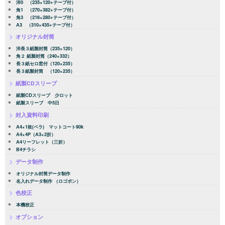
洋0 （235×120+テープ付）
角1 （270×382+テープ付）
角3 （216×280+テープ付）
A3 （310×435+テープ付）
オリジナル封筒
洋長３紙製封筒（235×120）
角２ 紙製封筒（240×332）
長３紙セロ窓付（120×235）
長３紙製封筒 （120×235）
紙製CDスリーブ
紙製CDスリーブ 少ロット
紙製スリーブ 中5日
封入資料印刷
A4×1枚(ペラ) マットコート90k
A4×4P（A3×2折）
A4リーフレット（三折）
B4チラシ
データ制作
オリジナル封筒データ制作
名入れデータ制作 （ロゴポン）
色校正
本機校正
オプション