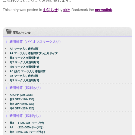
This entry was posted in
お知らせ
by
skit
. Bookmark the
permalink
.
商品ジャンル
透明封筒（バイオマスマーク入り）
A4 マーク入り透明封筒
A4 マーク入り透明封筒ぴったりサイズ
長3 マーク入り透明封筒
角2 マーク入り透明封筒
洋0 マーク入り透明封筒
A5 (角6) マーク入り透明封筒
B5 マーク入り透明封筒
角3 マーク入り透明封筒
透明封筒（印刷あり）
A4OPP (225×305)
長3 OPP (120×235)
角2 OPP (240×332)
洋0 OPP (235×120)
透明封筒（印刷なし）
長3 （120×235+テープ付）
A4 （225×305+テープ付）
角2 （240×332+テープ付き）