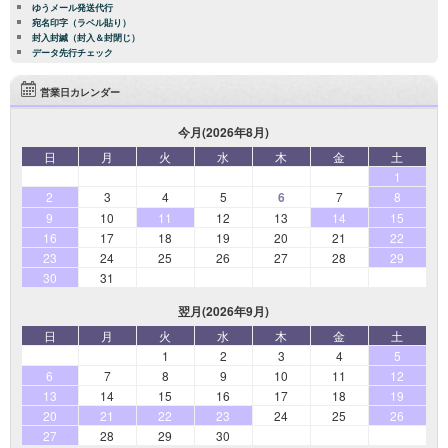
ゆうメール発送代行
宛名印字（ラベル貼り）
封入封緘（封入＆封閉じ）
データ先行チェック
営業日カレンダー
今月(2026年8月)
日
月
火
水
木
金
土
1
2
3
4
5
6
7
8
9
10
11
12
13
14
15
16
17
18
19
20
21
22
23
24
25
26
27
28
29
30
31
翌月(2026年9月)
日
月
火
水
木
金
土
1
2
3
4
5
6
7
8
9
10
11
12
13
14
15
16
17
18
19
20
21
22
23
24
25
26
27
28
29
30