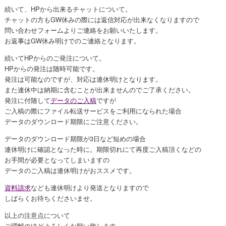
続いて、HPから出来るチャットについて。
チャットの方もGW休みの際には返信対応が出来なくなりますので
問い合わせフォームよりご連絡をお願いいたします。
お返事はGW休み明けでのご連絡となります。
続いてHPからのご発注について。
HPからの発注は随時可能です。
発注は可能なのですが、対応は連休明けとなります。
また連休中は納期に含むことが出来ませんのでご了承ください。
発注に付随して
データのご入稿
ですが
ご入稿の際にファイル転送サービスをご利用になられた場合
データのダウンロード期限にご注意ください。
データのダウンロード期限が3日など短めの場合
連休明けに確認となった時に。期限切れにて再度ご入稿頂くなどの
お手間が必要となってしまいますの
データのご入稿は連休明けがおススメです。
資料請求
なども連休明けより発送となりますので
しばらくお待ちくださいませ。
以上の注意点について
ご理解のほどよろしくお願い致します。