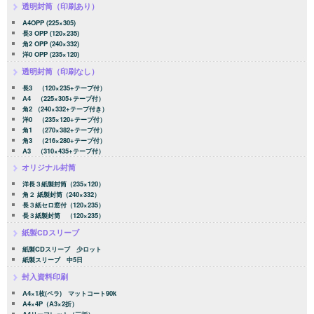
透明封筒（印刷あり）
A4OPP (225×305)
長3 OPP (120×235)
角2 OPP (240×332)
洋0 OPP (235×120)
透明封筒（印刷なし）
長3 （120×235+テープ付）
A4 （225×305+テープ付）
角2 （240×332+テープ付き）
洋0 （235×120+テープ付）
角1 （270×382+テープ付）
角3 （216×280+テープ付）
A3 （310×435+テープ付）
オリジナル封筒
洋長３紙製封筒（235×120）
角２ 紙製封筒（240×332）
長３紙セロ窓付（120×235）
長３紙製封筒 （120×235）
紙製CDスリーブ
紙製CDスリーブ 少ロット
紙製スリーブ 中5日
封入資料印刷
A4×1枚(ペラ) マットコート90k
A4×4P（A3×2折）
A4リーフレット（三折）