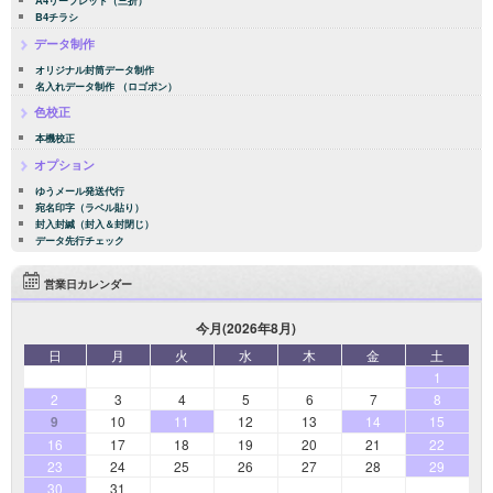
B4チラシ
データ制作
オリジナル封筒データ制作
名入れデータ制作 （ロゴポン）
色校正
本機校正
オプション
ゆうメール発送代行
宛名印字（ラベル貼り）
封入封緘（封入＆封閉じ）
データ先行チェック
営業日カレンダー
今月(2026年8月)
日
月
火
水
木
金
土
1
2
3
4
5
6
7
8
9
10
11
12
13
14
15
16
17
18
19
20
21
22
23
24
25
26
27
28
29
30
31