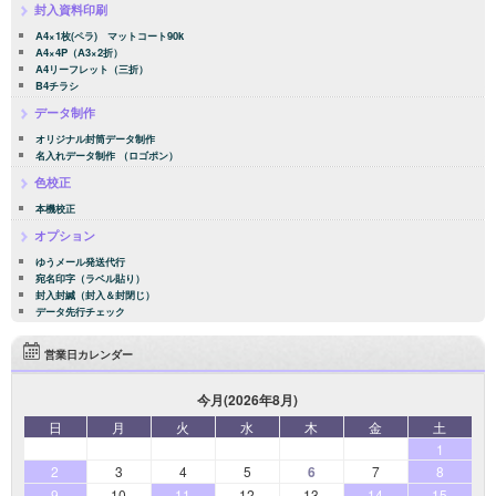
封入資料印刷
A4×1枚(ペラ) マットコート90k
A4×4P（A3×2折）
A4リーフレット（三折）
B4チラシ
データ制作
オリジナル封筒データ制作
名入れデータ制作 （ロゴポン）
色校正
本機校正
オプション
ゆうメール発送代行
宛名印字（ラベル貼り）
封入封緘（封入＆封閉じ）
データ先行チェック
営業日カレンダー
今月(2026年8月)
日
月
火
水
木
金
土
1
2
3
4
5
6
7
8
9
10
11
12
13
14
15