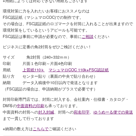
※用紙によっては対応できない用紙もございます
環境対策に力を入れたいお客様におススメなのは
FSC認証紙（マシュマロCOC)での制作です。
その場合は、FSC認証紙のロゴマークを封筒に入れることが出来ますので
環境対策をしているというアピールも可能です。
FSC認証は事前に申請が必要なので、事前に
ご相談
ください
ビジネスに定番の角2封筒をぜひご検討ください！
サイズ 角2封筒（240×332ｍｍ）
印刷 片面１色印刷～片面4色印刷
用紙
上質紙110ｋ
マシュマロCOC 110k※FSC認証紙
貼り方 センター貼り（裏面の中央で貼り合わせ）
納期 データ入稿後中10日以内で発送となります
（FSC認証の場合は、申請納期がプラスで必要です）
封筒印刷専門店では、封筒に封入する、会社案内・仕様書・カタログ・
DM等の
中面資料の印刷
も承っております。
中面資料の封筒への
封入封緘
、封筒への
宛名印字
、
ゆうめーる便での発送
まで一貫して行っております
※納期の数え方は
こちらで
ご確認ください