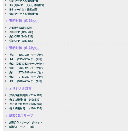
洋0 マーク入り透明封筒
A5 (角6) マーク入り透明封筒
B5 マーク入り透明封筒
角3 マーク入り透明封筒
透明封筒（印刷あり）
A4OPP (225×305)
長3 OPP (120×235)
角2 OPP (240×332)
洋0 OPP (235×120)
透明封筒（印刷なし）
長3 （120×235+テープ付）
A4 （225×305+テープ付）
角2 （240×332+テープ付き）
洋0 （235×120+テープ付）
角1 （270×382+テープ付）
角3 （216×280+テープ付）
A3 （310×435+テープ付）
オリジナル封筒
洋長３紙製封筒（235×120）
角２ 紙製封筒（240×332）
長３紙セロ窓付（120×235）
長３紙製封筒 （120×235）
紙製CDスリーブ
紙製CDスリーブ 少ロット
紙製スリーブ 中5日