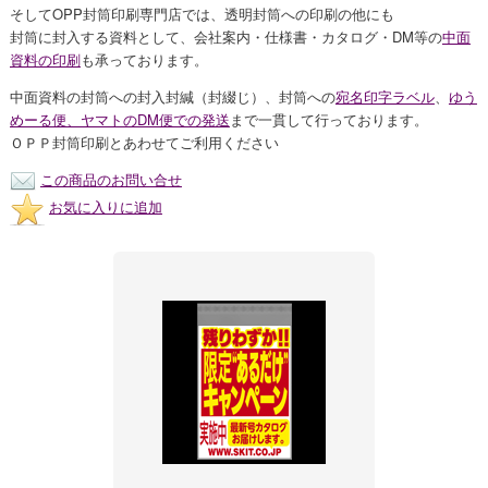
そしてOPP封筒印刷専門店では、透明封筒への印刷の他にも
封筒に封入する資料として、会社案内・仕様書・カタログ・DM等の
中面
資料の印刷
も承っております。
中面資料の封筒への封入封緘（封綴じ）、封筒への
宛名印字ラベル
、
ゆう
めーる便、ヤマトのDM便での発送
まで一貫して行っております。
ＯＰＰ封筒印刷とあわせてご利用ください
この商品のお問い合せ
お気に入りに追加