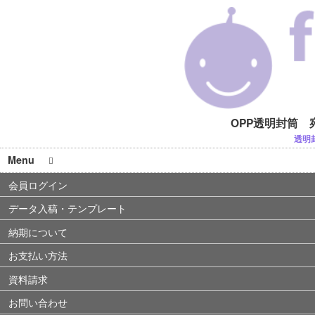
OPP透明封筒 
透明
Menu
会員ログイン
データ入稿・テンプレート
納期について
お支払い方法
資料請求
お問い合わせ