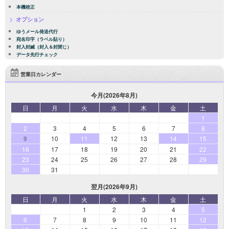
本機校正
オプション
ゆうメール発送代行
宛名印字（ラベル貼り）
封入封緘（封入＆封閉じ）
データ先行チェック
営業日カレンダー
今月(2026年8月)
日
月
火
水
木
金
土
1
2
3
4
5
6
7
8
9
10
11
12
13
14
15
16
17
18
19
20
21
22
23
24
25
26
27
28
29
30
31
翌月(2026年9月)
日
月
火
水
木
金
土
1
2
3
4
5
6
7
8
9
10
11
12