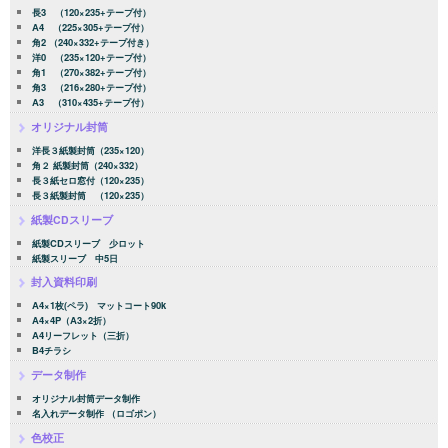
長3 （120×235+テープ付）
A4 （225×305+テープ付）
角2 （240×332+テープ付き）
洋0 （235×120+テープ付）
角1 （270×382+テープ付）
角3 （216×280+テープ付）
A3 （310×435+テープ付）
オリジナル封筒
洋長３紙製封筒（235×120）
角２ 紙製封筒（240×332）
長３紙セロ窓付（120×235）
長３紙製封筒 （120×235）
紙製CDスリーブ
紙製CDスリーブ 少ロット
紙製スリーブ 中5日
封入資料印刷
A4×1枚(ペラ) マットコート90k
A4×4P（A3×2折）
A4リーフレット（三折）
B4チラシ
データ制作
オリジナル封筒データ制作
名入れデータ制作 （ロゴポン）
色校正