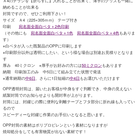
Ａ4のチラシを【折らずに】入れることが出来て、薄手のグッズも一緒に
納めることが出来る
封筒ですので、ぜひご利用下さい！
サイズ Ａ4（225×305ｍｍ) テープ付き
印刷
宛名面全面白ベタ＋2色印刷
（その他にも
宛名面全面白ベタ＋1色
宛名面全面白ベタ＋4色
もありま
す）
※白ベタが入った既製品のOPPに印刷します
※印刷部分以外は透明にしたい、という様な場合は別途お見積りとなりま
す
厚み 40ミクロン ※厚手がお好みの方には
50ミクロン
もあります
納期 印刷加工のみ 中5日にて組み立てた状態で発送
※通常納期の
中6日
、さらに1日短縮の
中4日
もお選びいただけます
OPP透明封筒は、届いたお客様が中身をすぐ判断でき、中身の見えない
紙製封筒でのお知らせよりも開封率が上がります。
封筒には、封綴じの際に便利な剥離テープとフタ部分に折れ線も入ってい
るので
スピーディーな封綴じ作業のお手伝いとなると思います。
OPP封筒の素材はポリプロピレンという素材になりますが
焼却処分をしても有害物質が出ない素材です！