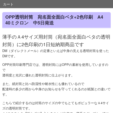
カート
OPP透明封筒 宛名面全面白ベタ+2色印刷 A4
40ミクロン 中5日発送
薄手のＡ4サイズ用封筒（宛名面全面白ベタの透明
封筒）に2色印刷の1日短納期商品です
DM（ダイレクトメール）の定番といえば中身の見える透明封筒を使った
DMです。
OPP封筒印刷専門店では、透明封筒にはOPPの素材を使用していますの
で
透明度と光沢に優れた透明封筒に仕上がります。
また、紙封筒と比べ防湿性や耐水性にも優れているので
配達時の多少の雨から中身のお知らせを守ってくれるのが紙製との違いで
す。
こちらで紹介するのは封筒のサイズの中でもとてもポピュラーなＡ4サイ
ズの透明封筒です。