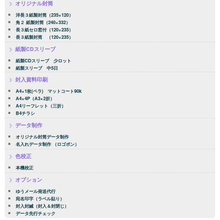
オリジナル封筒
洋長３紙製封筒（235×120）
角２ 紙製封筒（240×332）
長３紙セロ窓付（120×235）
長３紙製封筒 （120×235）
紙製CDスリーブ
紙製CDスリーブ 少ロット
紙製スリーブ 中5日
封入資料印刷
A4×1枚(ペラ) マットコート90k
A4×4P（A3×2折）
A4リーフレット（三折）
B4チラシ
データ制作
オリジナル封筒データ制作
名入れデータ制作 （ロゴポン）
色校正
本機校正
オプション
ゆうメール発送代行
宛名印字（ラベル貼り）
封入封緘（封入＆封閉じ）
データ先行チェック