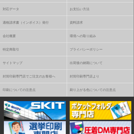
対応データ
お支払い方法
適格請求書（インボイス）発行
資料請求
会社概要
環境への取り組み
特定商取引
プライバシーポリシー
サイトマップ
出荷後の納期について
封筒印刷専門店でご注文のお客様へ
封筒印刷専門店より
印刷についての注意点
刷り上がる色についての注意点