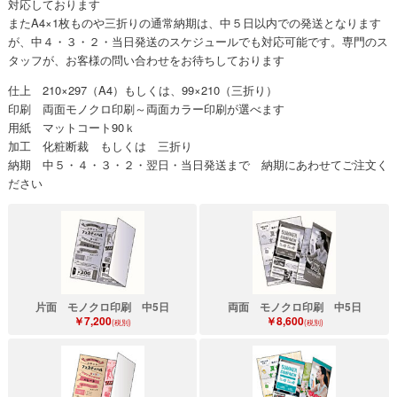
対応しております
またA4×1枚ものや三折りの通常納期は、中５日以内での発送となります
が、中４・３・２・当日発送のスケジュールでも対応可能です。専門のス
タッフが、お客様の問い合わせをお待ちしております
仕上 210×297（A4）もしくは、99×210（三折り）
印刷 両面モノクロ印刷～両面カラー印刷が選べます
用紙 マットコート90ｋ
加工 化粧断裁 もしくは 三折り
納期 中５・４・３・２・翌日・当日発送まで 納期にあわせてご注文く
ださい
片面 モノクロ印刷 中5日
両面 モノクロ印刷 中5日
￥7,200
￥8,600
(税別)
(税別)