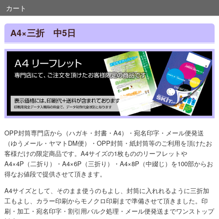
カート
A4×三折 中5日
OPP封筒専門店から（ハガキ・封書・A4）・宛名印字・メール便発送
（ゆうメール・ヤマトDM便）・OPP封筒・紙封筒等のご利用を頂けたお
客様だけの限定商品です。A4サイズの1枚もののリーフレットや
A4×4P（二折り）・A4×6P（三折り）・A4×8P（中綴じ）を100部からお
得なお値段で提供させて頂きます。
A4サイズとして、そのまま使うのもよし、封筒に入れれるように三折加
工もよし、カラー印刷からモノクロ印刷まで準備させて頂きました。印
刷・加工・宛名印字・割引用バルク処理・メール便発送までワンストップ