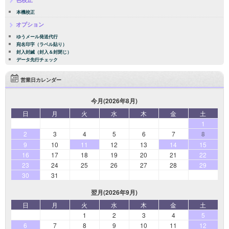
本機校正
オプション
ゆうメール発送代行
宛名印字（ラベル貼り）
封入封緘（封入＆封閉じ）
データ先行チェック
営業日カレンダー
今月(2026年8月)
日
月
火
水
木
金
土
1
2
3
4
5
6
7
8
9
10
11
12
13
14
15
16
17
18
19
20
21
22
23
24
25
26
27
28
29
30
31
翌月(2026年9月)
日
月
火
水
木
金
土
1
2
3
4
5
6
7
8
9
10
11
12