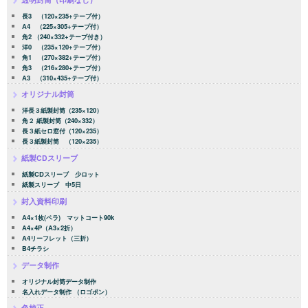
長3 （120×235+テープ付）
A4 （225×305+テープ付）
角2 （240×332+テープ付き）
洋0 （235×120+テープ付）
角1 （270×382+テープ付）
角3 （216×280+テープ付）
A3 （310×435+テープ付）
オリジナル封筒
洋長３紙製封筒（235×120）
角２ 紙製封筒（240×332）
長３紙セロ窓付（120×235）
長３紙製封筒 （120×235）
紙製CDスリーブ
紙製CDスリーブ 少ロット
紙製スリーブ 中5日
封入資料印刷
A4×1枚(ペラ) マットコート90k
A4×4P（A3×2折）
A4リーフレット（三折）
B4チラシ
データ制作
オリジナル封筒データ制作
名入れデータ制作 （ロゴポン）
色校正