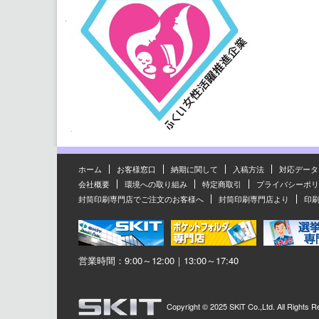
ホーム
お客様窓口
納期に関して
入稿方法
対応データ
会社概要
環境への取り組み
特定商取引
プライバシーポリ
封筒印刷専門店でご注文のお客様へ
封筒印刷専門店より
印
営業時間：9:00～12:00｜13:00～17:40
Copyright ©
2025 SKiT Co.,Ltd.
All Rights R