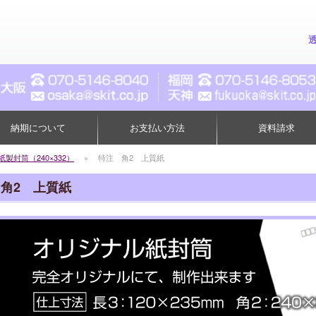
納期について
お支払い方法
資料請求
紙製封筒（240×332）
»
特注 角2 上質紙
角2 上質紙