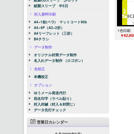
紙製CDスリーブ 少ロット
紙製スリーブ 中5日
封入資料印刷
A4×1枚(ペラ) マットコート90k
A4×4P（A3×2折）
1色印刷
A4リーフレット（三折）
￥62,80
B4チラシ
データ制作
オリジナル封筒データ制作
名入れデータ制作 （ロゴポン）
色校正
本機校正
オプション
ゆうメール発送代行
宛名印字（ラベル貼り）
封入封緘（封入＆封閉じ）
データ先行チェック
営業日カレンダー
今月(2026年8月)