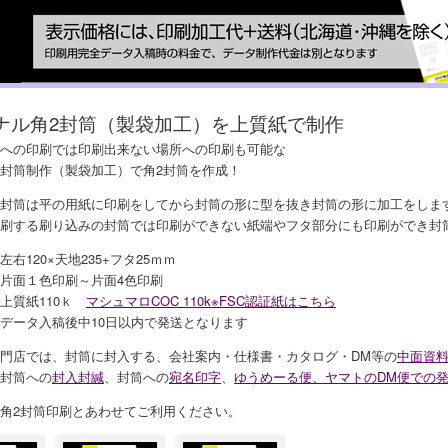
ナル角2封筒（製袋加工）を上質紙で制作
への印刷では印刷出来ない場所への印刷も可能な
封筒制作（製袋加工）で角2封筒を作成！
封筒は平の用紙に印刷をしてから封筒の形に型を抜き封筒の形に加工をしま
刷する刷り込みの封筒では印刷ができない紙端やフタ部分にも印刷ができ封
右120×天地235+フタ25ｍｍ
面１色印刷～片面4色印刷
質紙110ｋ
マシュマロCOC 110k※FSC認証紙はこちら
ータ入稿後中10日以内で発送となります
門店では、封筒に封入する、会社案内・仕様書・カタログ・DM等の
中面資
封筒への
封入封緘
、封筒への
宛名印字
、
ゆうめーる便、ヤマトのDM便での
角2封筒印刷とあわせてご利用ください。