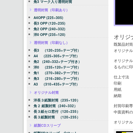
角3 マーク入り透明封筒
透明封筒（印刷あり）
A4OPP (225×305)
長3 OPP (120×235)
角2 OPP (240×332)
洋0 OPP (235×120)
オリジ
透明封筒（印刷なし）
既製品封筒
オリジナル
長3 （120×235+テープ付）
A4 （225×305+テープ付）
オリジナル
角2 （240×332+テープ付き）
るものに印
洋0 （235×120+テープ付）
角1 （270×382+テープ付）
仕上寸法 左
角3 （216×280+テープ付）
印刷 片
A3 （310×435+テープ付）
用紙 上
オリジナル封筒
納期 デ
洋長３紙製封筒（235×120）
封筒印刷専
角２ 紙製封筒（240×332）
中面資料の
長３紙セロ窓付（120×235）
長３紙製封筒 （120×235）
オリジナル
紙製CDスリーブ