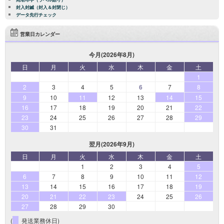
封入封緘（封入＆封閉じ）
データ先行チェック
営業日カレンダー
今月(2026年8月)
日
月
火
水
木
金
土
1
2
3
4
5
6
7
8
9
10
11
12
13
14
15
16
17
18
19
20
21
22
23
24
25
26
27
28
29
30
31
翌月(2026年9月)
日
月
火
水
木
金
土
1
2
3
4
5
6
7
8
9
10
11
12
13
14
15
16
17
18
19
20
21
22
23
24
25
26
27
28
29
30
(
発送業務休日)