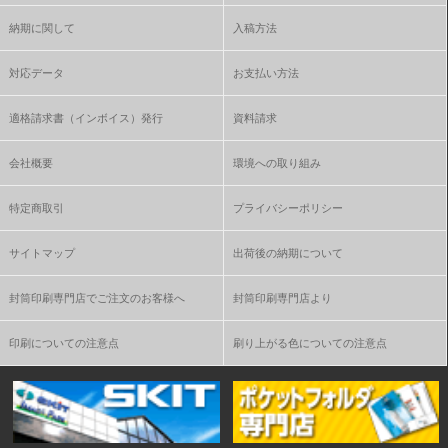
納期に関して
入稿方法
対応データ
お支払い方法
適格請求書（インボイス）発行
資料請求
会社概要
環境への取り組み
特定商取引
プライバシーポリシー
サイトマップ
出荷後の納期について
封筒印刷専門店でご注文のお客様へ
封筒印刷専門店より
印刷についての注意点
刷り上がる色についての注意点