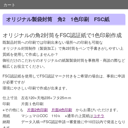
カート
オリジナル製袋封筒 角2 1色印刷 FSC紙
オリジナルの角2封筒をFSC認証紙で1色印刷作成
既製品封筒への印刷では印刷出来ない場所への印刷も可能な
オリジナル封筒制作（製袋加工）で角2封筒をペンで手書きがしやすい上
質紙を使用して作成しませんか？
御社だけのこだわりのオリジナルの紙製製袋封筒を事務用・商談の際など
幅広くお役立てください。
FSC認証紙を使用してFSC認証マーク付きをご希望の場合は、事前に申請
が必要ですが
環境にやさしい印刷で作成が出来ます。
仕上寸法 左右120×天地235+フタ25ｍｍ
印刷 片面１色印刷
※その他にも
片面2色印刷
片面4色印刷
からお選びいただけます。
用紙 マシュマロCOC 110ｋ ※通常の上質紙は
コチラ
納期 データ入稿⇒FSC認証申請⇒審査後に中10日以内で発送となり
ます