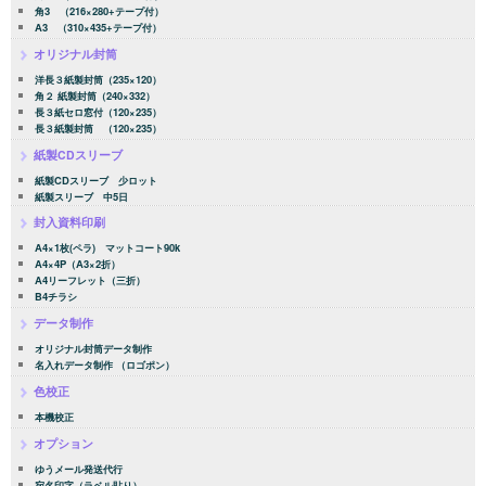
角3 （216×280+テープ付）
A3 （310×435+テープ付）
オリジナル封筒
洋長３紙製封筒（235×120）
角２ 紙製封筒（240×332）
長３紙セロ窓付（120×235）
長３紙製封筒 （120×235）
紙製CDスリーブ
紙製CDスリーブ 少ロット
紙製スリーブ 中5日
封入資料印刷
A4×1枚(ペラ) マットコート90k
A4×4P（A3×2折）
A4リーフレット（三折）
B4チラシ
データ制作
オリジナル封筒データ制作
名入れデータ制作 （ロゴポン）
色校正
本機校正
オプション
ゆうメール発送代行
宛名印字（ラベル貼り）